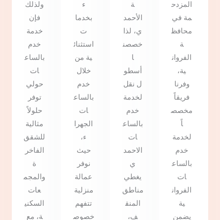
المزدح
ة
ء
ولذلك
مة في
الأحمد
بخدما
فإن
محافظ
ي، لذا
ت
خدمة
ة
خصصن
استثنائ
خدم
الفروان
ا
ية من
بالساع
ية،
أسطو
خلال
ات
وفرنا
ل نقل
خدم
حولي
فريقاً
لخدمة
بالساع
توفر
مخصص
خدم
ات
حلولاً
اً
بالساع
الجهرا
مثالية
لخدمة
ات
ء،
للشقق
خدم
الاحمد
حيث
الفاخر
بالساع
ي
نوفر
ة
ات
يغطي
عمالة
والمجم
الفروان
مناطق
منزلية
عات
ية
المنق
تتفهم
السكني
يضمن
ف،
خصوص
ة، مع