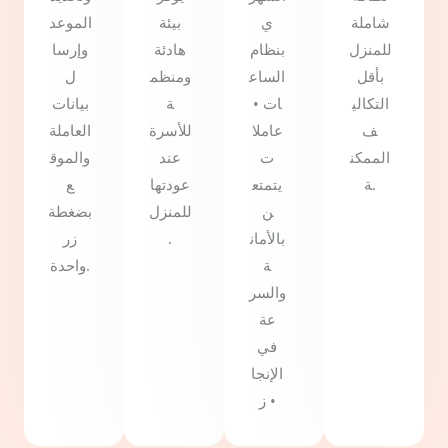
شاملة
ي
بيئة
الموعد
للمنزل
بنظام
هادئة
وإرسا
بأقل
الساع
ومنظم
ل
التكالي
ات •
ة
بيانات
ف
عاملا
للأسرة
العاملة
الممكن
ت
عند
والموق
ة.
يتمتع
عودتها
ع
ن
للمنزل
بضغطة
بالأمان
.
زر
ة
واحدة.
والسر
عة
في
الإنجا
ز •