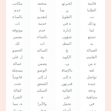
قائمة
لخبرته
متخص
مكاتب
الطلبا
ن
صاً
خدم
ت،
الطويل
لتقديم
بالساع
وذلك
ة في
خدمة
ات
لما
إدارة
خدم
موثوقة
تتمتع
شؤون
بالساع
يضمن
به
المطب
ات
لك
العمالة
خ
السالم
الحصو
الفلبيني
الكويت
ية
ل على
ة من
ي،
يضمن
عمالة
لغة
بالإضاف
الوصو
مسجلة
تواصل
ة إلى
ل إلى
قانونياً
جيدة
قدرتهن
الشقق
تحت
ودقة
العالية
السكني
كفالة
متناهية
على
ة
الشرك
في
تحمل
والأبرا
ة، مما
ترتيب
أعباء
ج في
يحميك