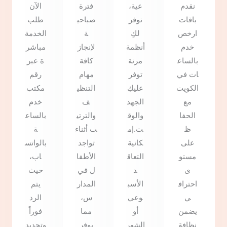
نقدم
عية،
فترة
الآن
باقات
نوفر
صباحي
طلب
ارخص
لكِ
ة
الخدمة
خدم
أنظمة
لإنجاز
مباشر
بالساع
مرنة
كافة
ة عبر
ات في
توفر
مهام
رقم
الكويت
عليكِ
التنظي
مكتب
مع
الجهد
ف
خدم
الحفا
والوق
والترتي
بالساع
ظ
ت.إم
ب أثناء
ة
على
كانية
تواجد
بالواتس
مستو
التعاق
الأطفا
اب،
ى
د
ل في
حيث
احتراف
الأسب
المدار
يتم
ي
وعي
س،
الرد
يضمن
أو
مما
فوراً
نظافة
الشهر
يوفر
وتحديد