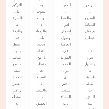
الوصو
العقيلة
ية
التركيز
ل
،
البيوت
على
السريع
والفنط
الواسع
السرع
للمناط
اس،
ة
ة
ق مثل
لضمان
والديوان
والدقة
خيطان
وصول
يات
في
،
العاملة
وتجيد
التنظي
الأندل
في
التعام
ف بما
س،
الموعد
ل مع
يتناس
وإشبيلي
المحدد
متطلبا
ب مع
ة
دون
ت
نمط
لتلبية
أي
الضياف
الحياة
الطلبا
تأخير
ة
العصر
ت
بسبب
والتنظي
ي في
المتزاي
المساف
ف
المنطق
دة
ات.
العميق
ة.