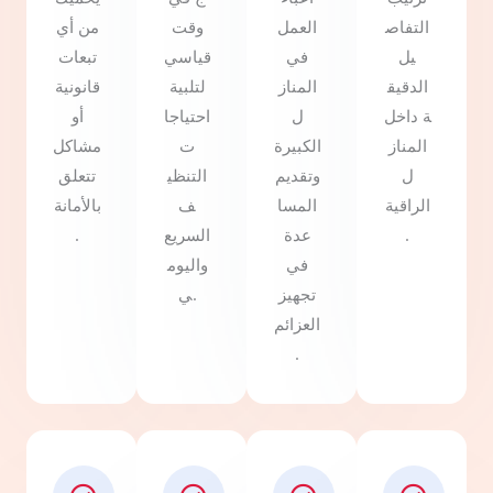
التفاص
العمل
وقت
من أي
يل
في
قياسي
تبعات
الدقيق
المناز
لتلبية
قانونية
ة داخل
ل
احتياجا
أو
المناز
الكبيرة
ت
مشاكل
ل
وتقديم
التنظي
تتعلق
الراقية
المسا
ف
بالأمانة
.
عدة
السريع
.
في
واليوم
تجهيز
ي.
العزائم
.