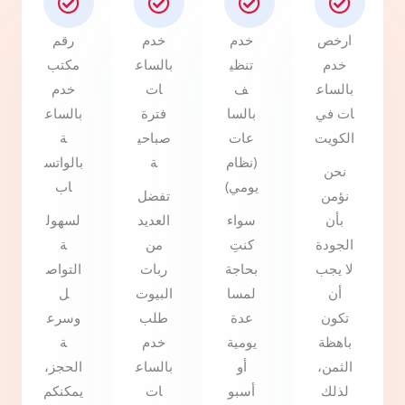
ارخص
خدم
خدم
رقم
خدم
تنظي
بالساع
مكتب
بالساع
ف
ات
خدم
ات في
بالسا
فترة
بالساع
الكويت
عات
صباحي
ة
(نظام
ة
بالواتس
نحن
يومي)
اب
نؤمن
تفضل
بأن
سواء
العديد
لسهول
الجودة
كنتِ
من
ة
لا يجب
بحاجة
ربات
التواص
أن
لمسا
البيوت
ل
تكون
عدة
طلب
وسرع
باهظة
يومية
خدم
ة
الثمن،
أو
بالساع
الحجز،
لذلك
أسبو
ات
يمكنكم