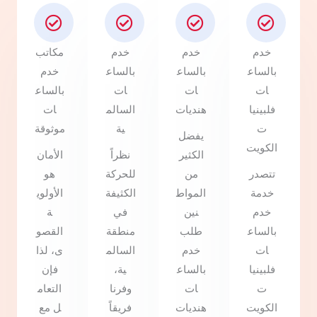
خدم
خدم
خدم
مكاتب
بالساع
بالساع
بالساع
خدم
ات
ات
ات
بالساع
فلبينيا
هنديات
السالم
ات
ت
ية
موثوقة
يفضل
الكويت
الكثير
نظراً
الأمان
تتصدر
من
للحركة
هو
خدمة
المواط
الكثيفة
الأولوي
خدم
نين
في
ة
بالساع
طلب
منطقة
القصو
ات
خدم
السالم
ى، لذا
فلبينيا
بالساع
ية،
فإن
ت
ات
وفرنا
التعام
الكويت
هنديات
فريقاً
ل مع