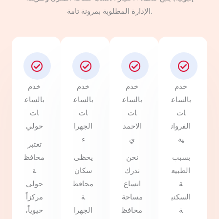
الإدارة المطلوبة بمرونة تامة.
خدم
خدم
خدم
خدم
بالساع
بالساع
بالساع
بالساع
ات
ات
ات
ات
الفروان
الاحمد
الجهرا
حولي
ية
ي
ء
تعتبر
بسبب
نحن
يحظى
محافظ
الطبيع
ندرك
سكان
ة
ة
اتساع
محافظ
حولي
السكني
مساحة
ة
مركزاً
ة
محافظ
الجهرا
حيوياً،